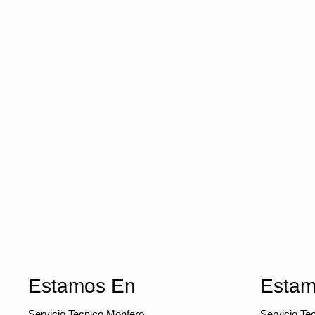
Estamos En
Estam
Servicio Tecnico Monfero
Servicio Te