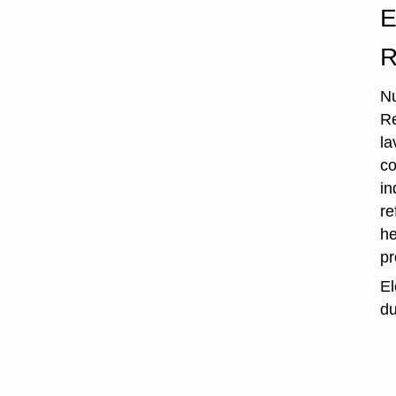
E
R
Nu
Re
la
co
in
re
he
p
El
du