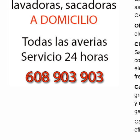
as
C
O
el
Cl
Sa
co
el
fr
Ca
gr
y 
ga
Ca
ef