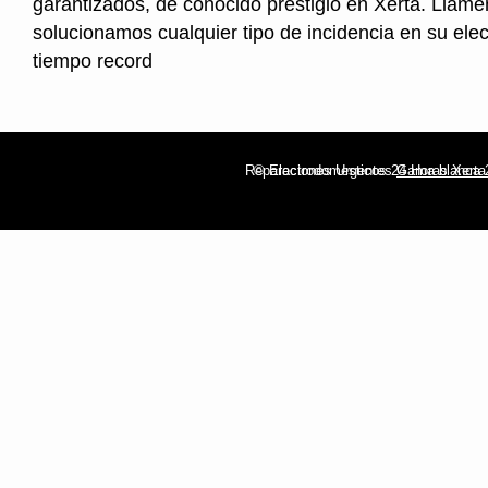
garantizados, de conocido prestigio en Xerta. Llame
solucionamos cualquier tipo de incidencia en su ele
tiempo record
Reparaciones Urgentes
© Electrodomesticos 24 Horas Xerta
Gama blanca 