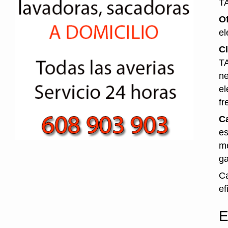
T
O
el
Cl
TA
ne
el
fr
Ca
es
me
ga
Ca
ef
E