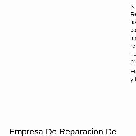
Nu
Re
la
co
in
re
he
p
El
y 
Empresa De Reparacion De