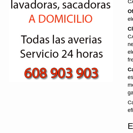
C
O
el
Cl
CA
ne
el
fr
Ca
es
me
ga
Ca
ef
E