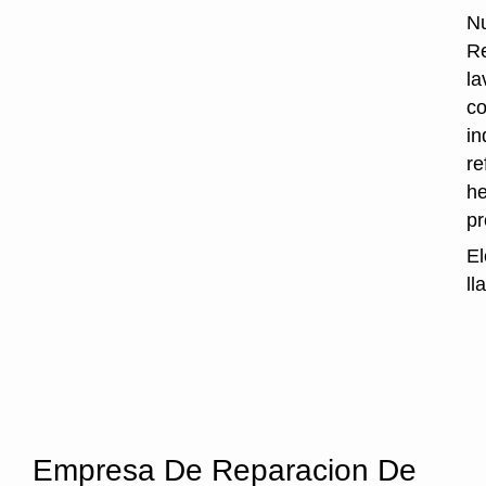
Nu
Re
la
co
in
re
he
p
El
ll
Empresa De Reparacion De