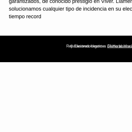
garantizados, de conocido prestigio en Viver. Llamen
solucionamos cualquier tipo de incidencia en su ele
tiempo record
Reparaciones Urgentes
© Electrodomesticos 24 Horas Vive
Gama blanca 