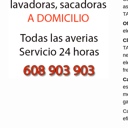
as
T
O
el
Cl
TA
ne
el
fr
Ca
es
me
ga
Ca
ef