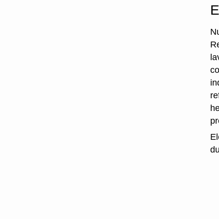
E
Nu
Re
la
co
in
re
he
p
El
du