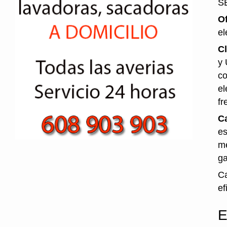
S
O
el
Cl
y 
co
el
fr
Ca
es
me
ga
Ca
ef
E