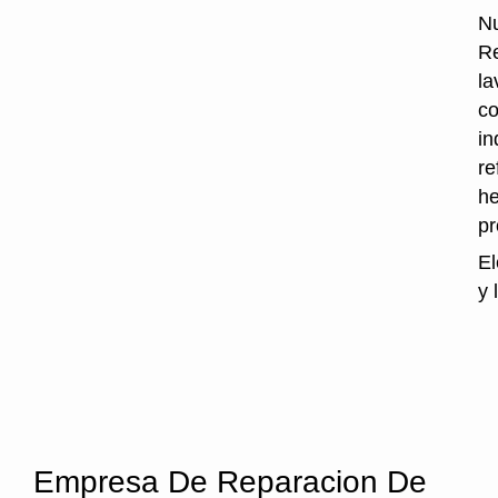
Nu
Re
la
co
in
re
he
p
El
y 
Empresa De Reparacion De