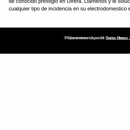
de conocido prestigio en Utrera. Llamenos y le sol
cualquier tipo de incidencia en su electrodomestico
© Electrodomesticos 24 Horas Utrera
Reparaciones Urgentes
Gama blanca 