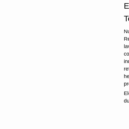
E
T
Nu
Re
la
co
in
re
he
p
El
du