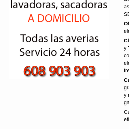
as
S
O
el
Cl
y 
co
el
fr
Ca
gr
y 
ga
Ca
ef