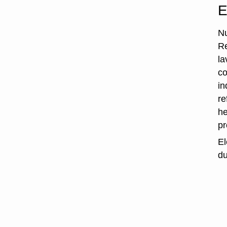
E
Nu
Re
la
co
in
re
he
p
El
du