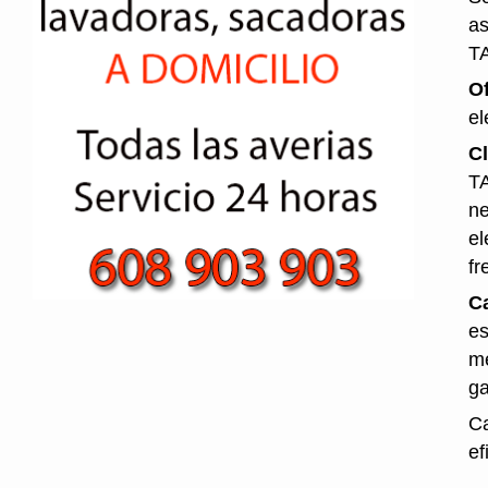
as
T
O
el
Cl
TA
ne
el
fr
Ca
es
me
ga
Ca
ef