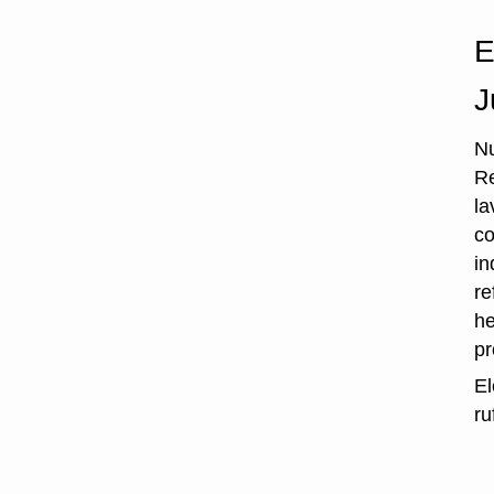
E
J
Nu
Re
la
co
in
re
he
p
El
ru