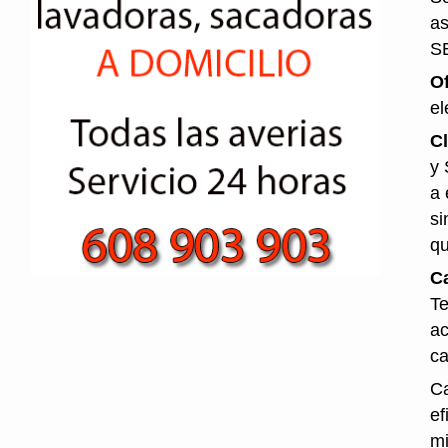
as
S
O
el
Cl
y 
a 
si
qu
Ca
Te
ac
ca
Ca
ef
mi