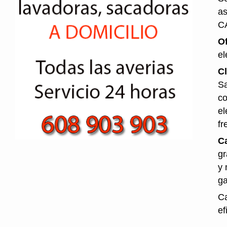
as
C
O
el
Cl
Sa
co
el
fr
Ca
gr
y 
ga
Ca
ef