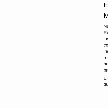
E
M
Nu
Re
la
co
in
re
he
p
El
du