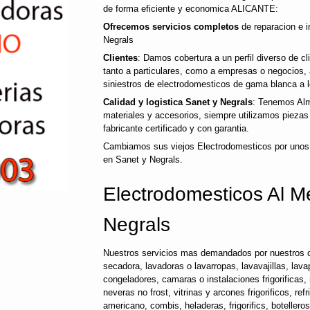
de forma eficiente y economica ALICANTE:
Ofrecemos servicios completos
de reparacion e i
Negrals
Clientes
: Damos cobertura a un perfil diverso de 
tanto a particulares, como a empresas o negocios,
siniestros de electrodomesticos de gama blanca a l
Calidad y logistica Sanet y Negrals
: Tenemos Alm
materiales y accesorios, siempre utilizamos pieza
fabricante certificado y con garantia.
Cambiamos sus viejos Electrodomesticos por unos
en Sanet y Negrals.
Electrodomesticos Al M
Negrals
Nuestros servicios mas demandados por nuestros c
secadora, lavadoras o lavarropas, lavavajillas, lavap
congeladores, camaras o instalaciones frigorificas, 
neveras no frost, vitrinas y arcones frigorificos, ref
americano, combis, heladeras, frigorifics, botellero