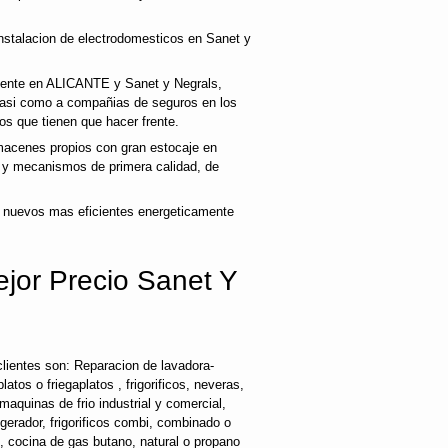
nstalacion de electrodomesticos en Sanet y
cliente en ALICANTE y Sanet y Negrals,
 asi como a compañias de seguros en los
os que tienen que hacer frente.
acenes propios con gran estocaje en
s y mecanismos de primera calidad, de
 nuevos mas eficientes energeticamente
ejor Precio Sanet Y
lientes son: Reparacion de lavadora-
latos o friegaplatos , frigorificos, neveras,
maquinas de frio industrial y comercial,
rigerador, frigorificos combi, combinado o
s, cocina de gas butano, natural o propano