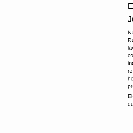
E
J
Nu
Re
la
co
in
re
he
p
El
du