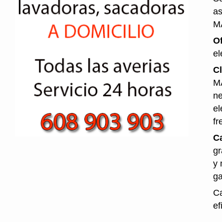
as
M
O
el
Cl
MÁ
ne
el
fr
Ca
gr
y 
ga
Ca
ef