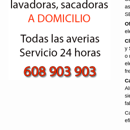
as
S
O
el
Cl
y 
o 
el
fr
Ca
Al
si
fa
Ca
ef