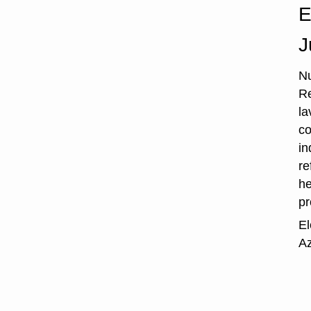
E
J
Nu
Re
la
co
in
re
he
p
El
Az