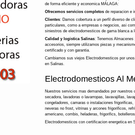
de forma eficiente y economica MÁLAGA:
Ofrecemos servicios completos
de reparacion e i
Clientes
: Damos cobertura a un perfil diverso de c
particulares, como a empresas o negocios, asi co
siniestros de electrodomesticos de gama blanca a l
Calidad y logistica Salinas
: Tenemos Almacenes p
accesorios, siempre utilizamos piezas y mecanismo
certificado y con garantia.
Cambiamos sus viejos Electrodomesticos por unos
en Salinas.
Electrodomesticos Al Me
Nuestros servicios mas demandados por nuestros c
secadora, lavadoras o lavarropas, lavavajillas, lavap
congeladores, camaras o instalaciones frigorificas, 
neveras no frost, vitrinas y arcones frigorificos, ref
americano, combis, heladeras, frigorifics, botellero
Electrodomesticos con certificacion energetica en 