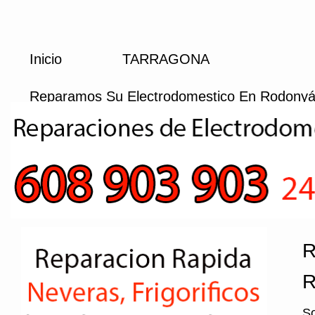
Inicio
TARRAGONA
Reparamos Su Electrodomestico En Rodony
R
R
So