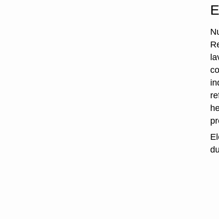
E
Nu
Re
la
co
in
re
he
p
El
du