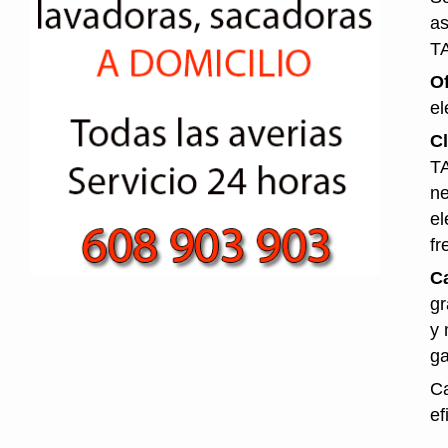
as
T
O
el
Cl
TA
ne
el
fr
Ca
gr
y 
ga
Ca
ef