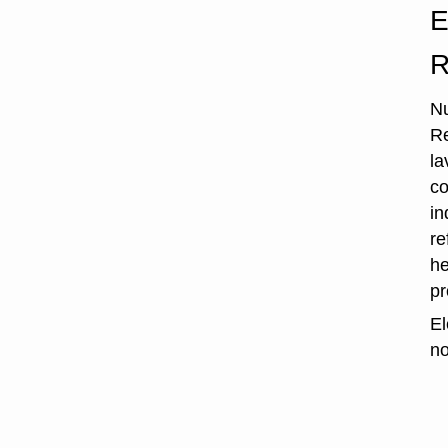
E
R
Nu
Re
la
co
in
re
he
p
El
no