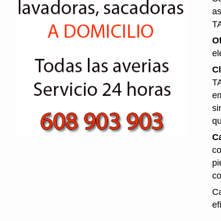
as
T
O
el
Cl
TA
em
si
qu
Ca
co
pi
co
Ca
ef