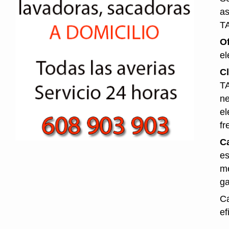
as
T
O
el
Cl
TA
ne
el
fr
Ca
es
me
ga
Ca
ef