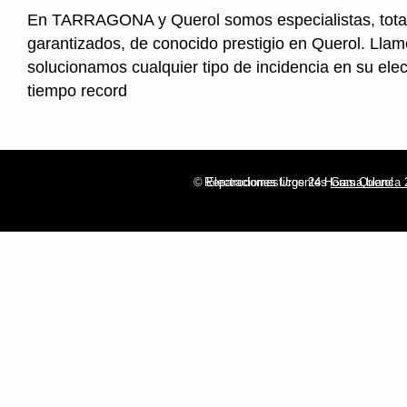
En TARRAGONA y Querol somos especialistas, tot
garantizados, de conocido prestigio en Querol. Llam
solucionamos cualquier tipo de incidencia en su ele
tiempo record
© Electrodomesticos 24 Horas Querol
Reparaciones Urgentes
Gama blanca 