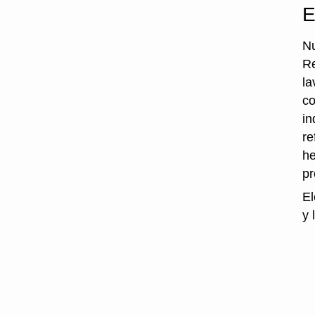
E
Nu
Re
la
co
in
re
he
p
El
y 