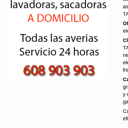
as
T
O
el
Cl
TA
ne
el
fr
Ca
gr
y 
ga
Ca
ef