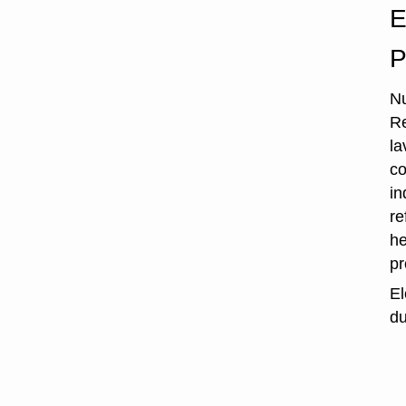
E
P
Nu
Re
la
co
in
re
he
p
El
du