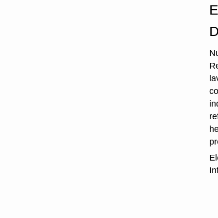
E
D
Nu
Re
la
co
in
re
he
p
El
In