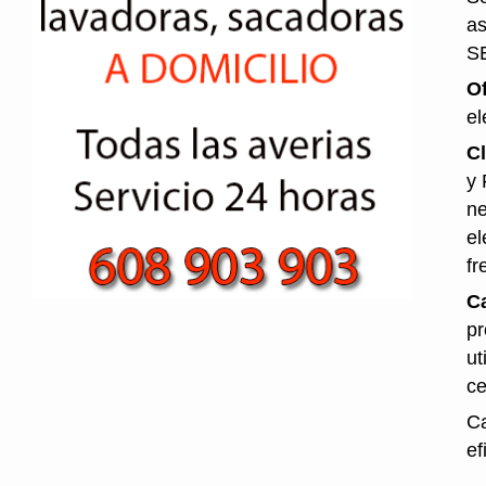
as
S
O
el
Cl
y 
ne
el
fr
Ca
pr
ut
ce
Ca
ef