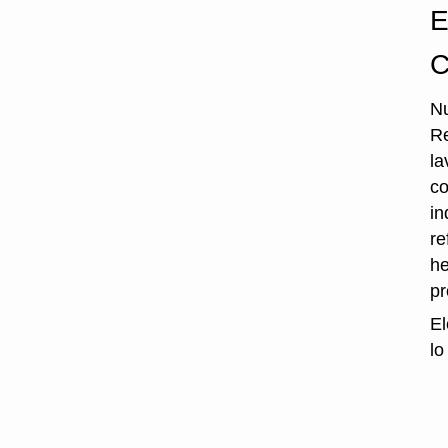
E
C
Nu
Re
la
co
in
re
he
p
El
lo