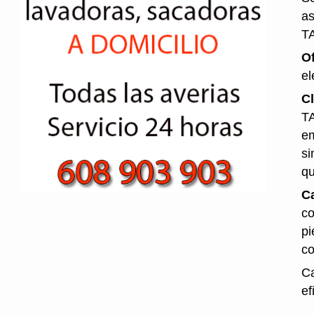
as
T
O
el
Cl
TA
em
si
qu
Ca
co
pi
co
Ca
ef