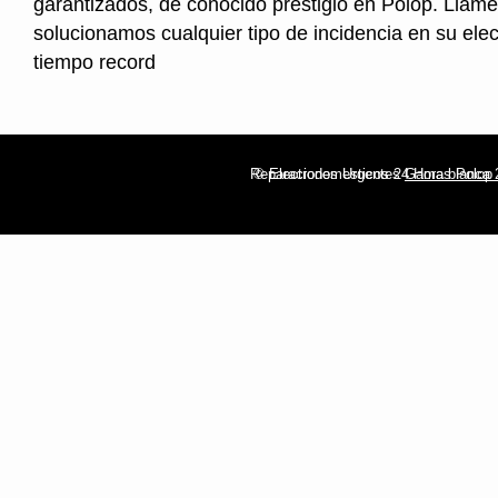
garantizados, de conocido prestigio en Polop. Llame
solucionamos cualquier tipo de incidencia en su ele
tiempo record
Reparaciones Urgentes
© Electrodomesticos 24 Horas Polop
Gama blanca 