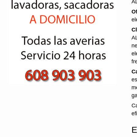
A
O
el
Cl
AL
ne
el
fr
Ca
es
me
ga
Ca
ef
E