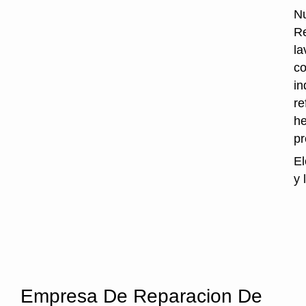
Nu
Re
la
co
in
re
he
p
El
y 
Empresa De Reparacion De