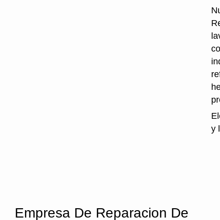
Nu
Re
la
co
in
re
he
p
El
y 
Empresa De Reparacion De