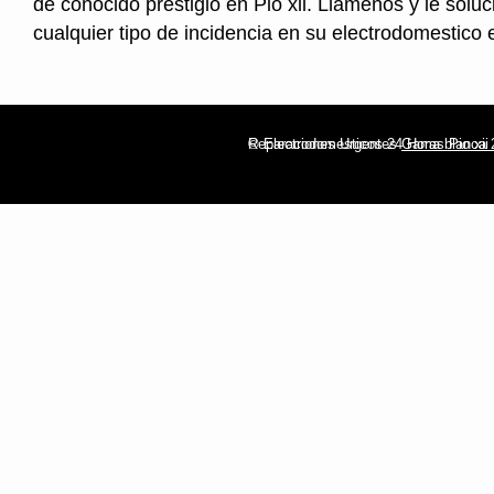
de conocido prestigio en Pio xii. Llamenos y le sol
cualquier tipo de incidencia en su electrodomestico
© Electrodomesticos 24 Horas Pio xii
Reparaciones Urgentes
Gama blanca 2