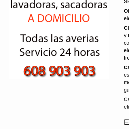
S
O
el
Cl
y 
co
el
fr
Ca
es
me
ga
Ca
ef
E