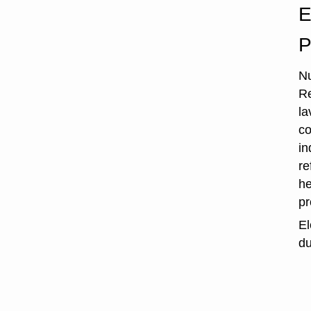
E
P
Nu
Re
la
co
in
re
he
p
El
du