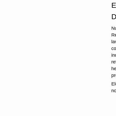
E
D
Nu
Re
la
co
in
re
he
p
El
no