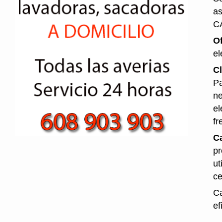
as
C
O
el
Cl
Pa
ne
el
fr
Ca
pr
ut
ce
Ca
ef