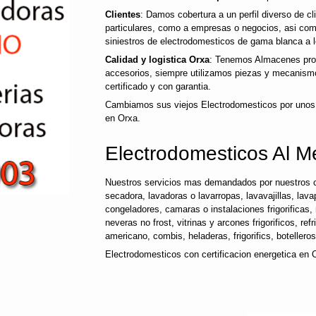
Clientes
: Damos cobertura a un perfil diverso de c
particulares, como a empresas o negocios, asi co
siniestros de electrodomesticos de gama blanca a l
Calidad y logistica Orxa
: Tenemos Almacenes prop
accesorios, siempre utilizamos piezas y mecanismo
certificado y con garantia.
Cambiamos sus viejos Electrodomesticos por unos
en Orxa.
Electrodomesticos Al M
Nuestros servicios mas demandados por nuestros c
secadora, lavadoras o lavarropas, lavavajillas, lavap
congeladores, camaras o instalaciones frigorificas, 
neveras no frost, vitrinas y arcones frigorificos, ref
americano, combis, heladeras, frigorifics, botellero
Electrodomesticos con certificacion energetica en 