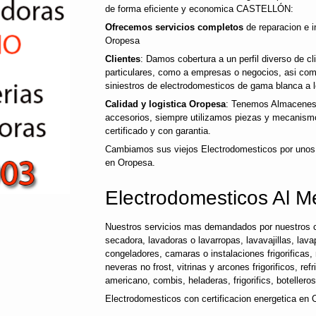
de forma eficiente y economica CASTELLÓN:
Ofrecemos servicios completos
de reparacion e i
Oropesa
Clientes
: Damos cobertura a un perfil diverso de 
particulares, como a empresas o negocios, asi co
siniestros de electrodomesticos de gama blanca a l
Calidad y logistica Oropesa
: Tenemos Almacenes 
accesorios, siempre utilizamos piezas y mecanismo
certificado y con garantia.
Cambiamos sus viejos Electrodomesticos por unos
en Oropesa.
Electrodomesticos Al M
Nuestros servicios mas demandados por nuestros c
secadora, lavadoras o lavarropas, lavavajillas, lavap
congeladores, camaras o instalaciones frigorificas, 
neveras no frost, vitrinas y arcones frigorificos, ref
americano, combis, heladeras, frigorifics, botellero
Electrodomesticos con certificacion energetica en 