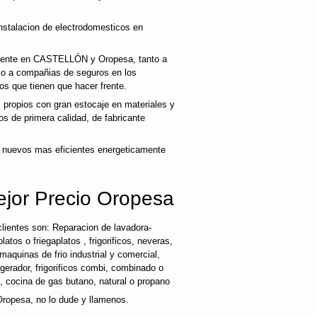
nstalacion de electrodomesticos en
cliente en CASTELLÓN y Oropesa, tanto a
mo a compañias de seguros en los
os que tienen que hacer frente.
propios con gran estocaje en materiales y
s de primera calidad, de fabricante
 nuevos mas eficientes energeticamente
ejor Precio Oropesa
lientes son: Reparacion de lavadora-
latos o friegaplatos , frigorificos, neveras,
maquinas de frio industrial y comercial,
rigerador, frigorificos combi, combinado o
s, cocina de gas butano, natural o propano
Oropesa, no lo dude y llamenos.