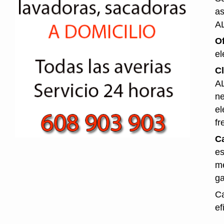
as
A
O
el
Cl
AL
ne
el
fr
Ca
es
me
ga
Ca
ef