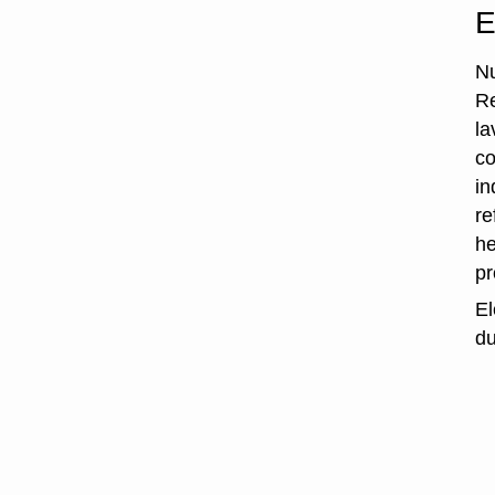
E
Nu
Re
la
co
in
re
he
p
El
du