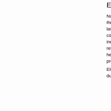
E
Nu
Re
la
co
in
re
he
p
El
du