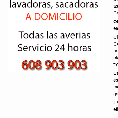
as
C
O
el
Cl
CA
ne
el
fr
Ca
es
me
ga
Ca
ef