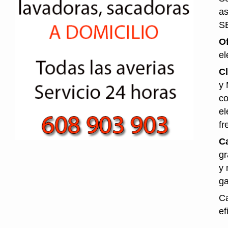
as
S
O
el
Cl
y 
co
el
fr
Ca
gr
y 
ga
Ca
ef