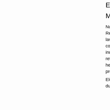
E
M
Nu
Re
la
co
in
re
he
p
El
du