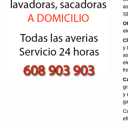
as
S
O
el
Cl
y 
as
el
fr
Ca
gr
y 
ga
Ca
ef