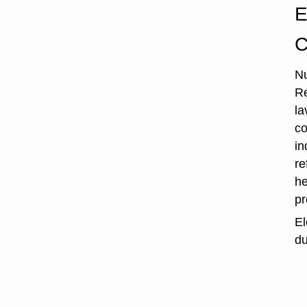
E
C
Nu
Re
la
co
in
re
he
p
El
du