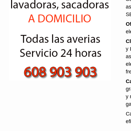
as
S
O
el
Cl
y 
as
el
fr
Ca
gr
y 
ga
Ca
ef