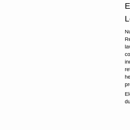
E
L
Nu
Re
la
co
in
re
he
p
El
du