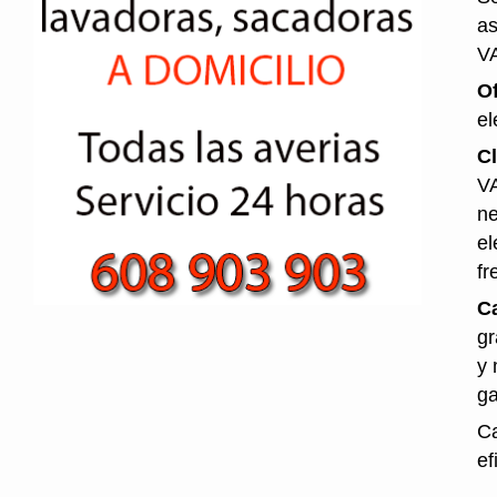
as
V
O
el
Cl
VA
ne
el
fr
Ca
gr
y 
ga
Ca
ef