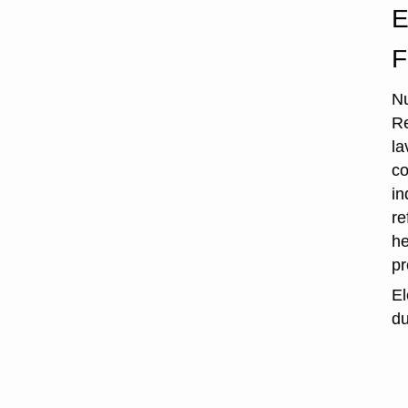
E
F
Nu
Re
la
co
in
re
he
p
El
du