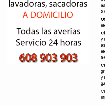
as
S
O
el
Cl
y 
as
el
fr
Ca
gr
y 
ga
Ca
ef