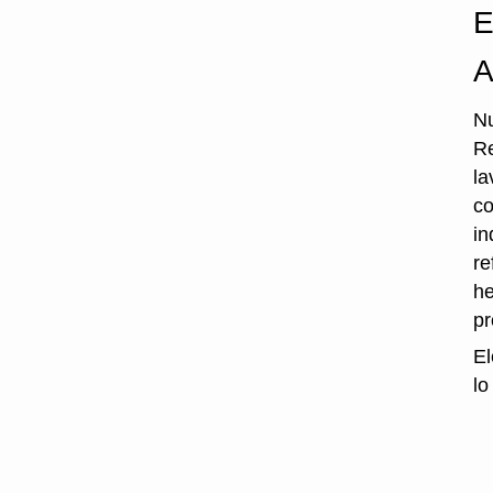
E
A
Nu
Re
la
co
in
re
he
p
El
lo