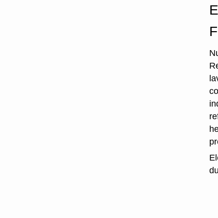
E
F
Nu
Re
la
co
in
re
he
p
El
du