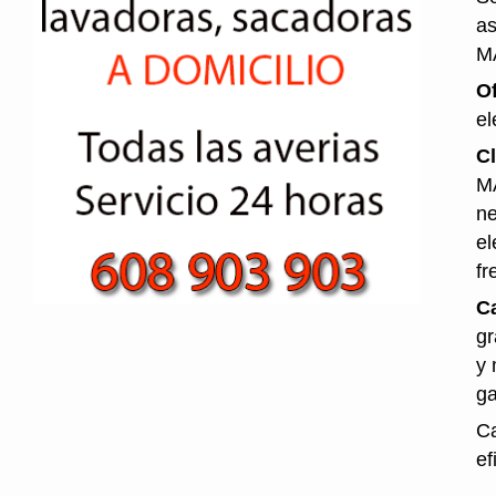
as
M
O
el
Cl
MÁ
ne
el
fr
Ca
gr
y 
ga
Ca
ef