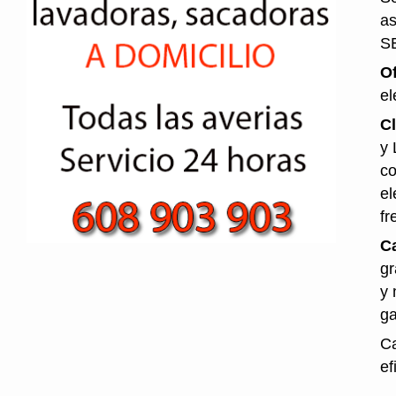
as
S
O
el
Cl
y 
co
el
fr
Ca
gr
y 
ga
Ca
ef