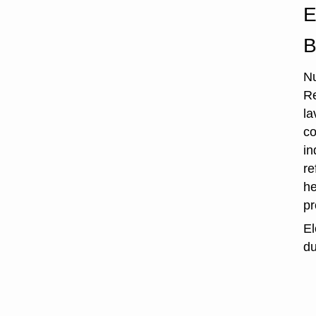
E
B
Nu
Re
la
co
in
re
he
p
El
du