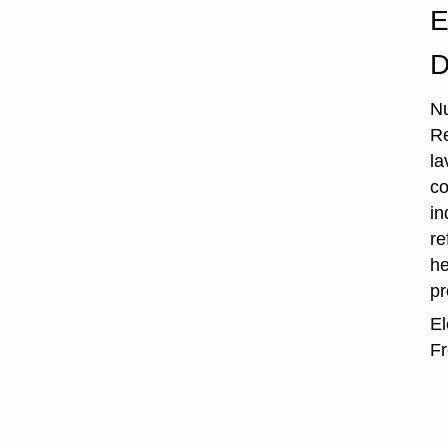
E
D
Nu
Re
la
co
in
re
he
p
El
Fr