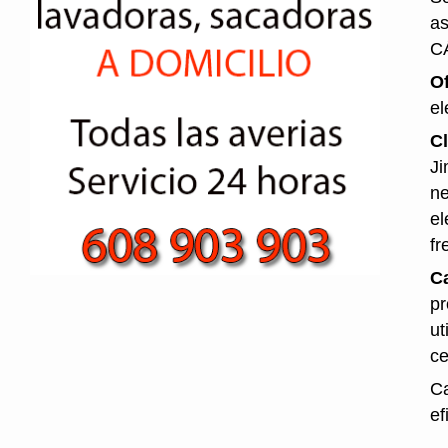
as
C
O
el
Cl
Ji
ne
el
fr
Ca
pr
ut
ce
Ca
ef