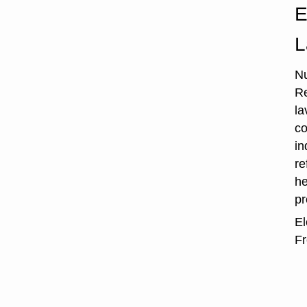
E
L
Nu
Re
la
co
in
re
he
p
El
Fr