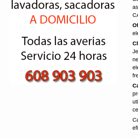
as
C
O
el
Cl
Je
ne
el
fr
Ca
pr
ut
ce
Ca
ef