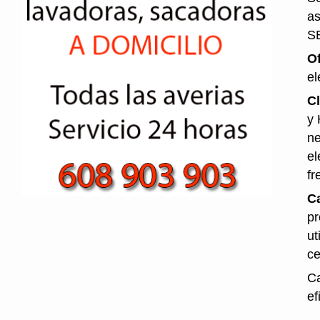
as
S
O
el
Cl
y 
ne
el
fr
Ca
pr
ut
ce
Ca
ef