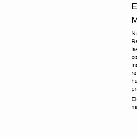
E
M
Nu
Re
la
co
in
re
he
p
El
ma