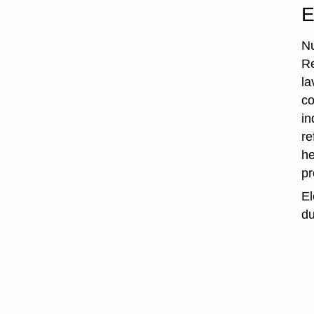
E
Nu
Re
la
co
in
re
he
p
El
du