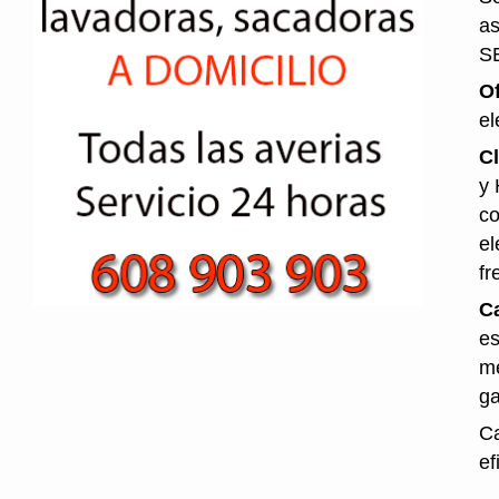
as
S
O
el
Cl
y 
co
el
fr
Ca
es
me
ga
Ca
ef