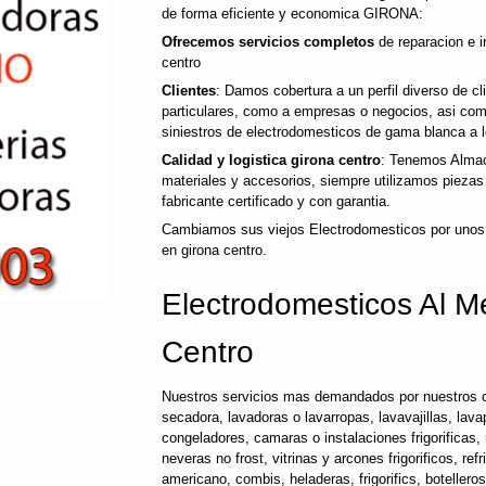
de forma eficiente y economica GIRONA:
Ofrecemos servicios completos
de reparacion e i
centro
Clientes
: Damos cobertura a un perfil diverso de c
particulares, como a empresas o negocios, asi co
siniestros de electrodomesticos de gama blanca a l
Calidad y logistica girona centro
: Tenemos Almac
materiales y accesorios, siempre utilizamos pieza
fabricante certificado y con garantia.
Cambiamos sus viejos Electrodomesticos por unos
en girona centro.
Electrodomesticos Al M
Centro
Nuestros servicios mas demandados por nuestros c
secadora, lavadoras o lavarropas, lavavajillas, lavap
congeladores, camaras o instalaciones frigorificas, 
neveras no frost, vitrinas y arcones frigorificos, ref
americano, combis, heladeras, frigorifics, botellero