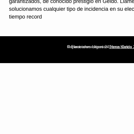
garantizados, de conocido prestigio en Geldo. Llame
solucionamos cualquier tipo de incidencia en su ele
tiempo record
© Electrodomesticos 24 Horas Geldo
Reparaciones Urgentes
Gama blanca 