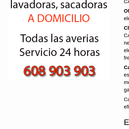
C
O
el
Cl
CA
ne
el
fr
Ca
es
me
ga
Ca
ef
E