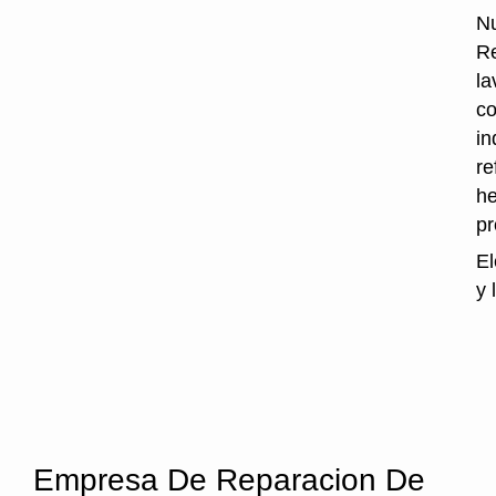
Nu
Re
la
co
in
re
he
p
El
y 
Empresa De Reparacion De