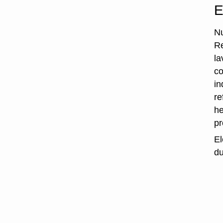
E
Nu
Re
la
co
in
re
he
p
El
du