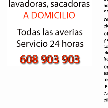
as
S
O
el
Cl
y 
co
el
fr
Ca
es
me
ga
Ca
ef