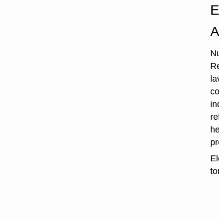
E
A
Nu
Re
la
co
in
re
he
p
El
to