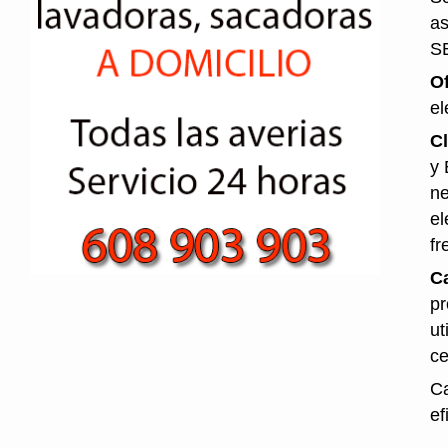
as
S
O
el
Cl
y 
ne
el
fr
Ca
pr
ut
ce
Ca
ef