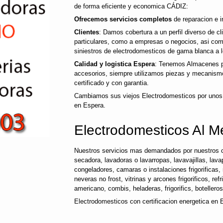
de forma eficiente y economica CÁDIZ:
Ofrecemos servicios completos
de reparacion e i
Clientes
: Damos cobertura a un perfil diverso de c
particulares, como a empresas o negocios, asi co
siniestros de electrodomesticos de gama blanca a l
Calidad y logistica Espera
: Tenemos Almacenes pr
accesorios, siempre utilizamos piezas y mecanismo
certificado y con garantia.
Cambiamos sus viejos Electrodomesticos por unos
en Espera.
Electrodomesticos Al M
Nuestros servicios mas demandados por nuestros c
secadora, lavadoras o lavarropas, lavavajillas, lavap
congeladores, camaras o instalaciones frigorificas, 
neveras no frost, vitrinas y arcones frigorificos, ref
americano, combis, heladeras, frigorifics, botellero
Electrodomesticos con certificacion energetica en 