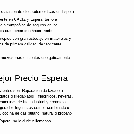
nstalacion de electrodomesticos en Espera
liente en CÁDIZ y Espera, tanto a
mo a compañias de seguros en los
os que tienen que hacer frente.
opios con gran estocaje en materiales y
s de primera calidad, de fabricante
 nuevos mas eficientes energeticamente
ejor Precio Espera
lientes son: Reparacion de lavadora-
latos o friegaplatos , frigorificos, neveras,
maquinas de frio industrial y comercial,
rigerador, frigorificos combi, combinado o
s, cocina de gas butano, natural o propano
Espera, no lo dude y llamenos.