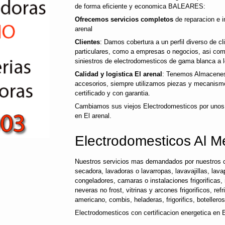
de forma eficiente y economica BALEARES:
Ofrecemos servicios completos
de reparacion e i
arenal
Clientes
: Damos cobertura a un perfil diverso de c
particulares, como a empresas o negocios, asi co
siniestros de electrodomesticos de gama blanca a l
Calidad y logistica El arenal
: Tenemos Almacenes 
accesorios, siempre utilizamos piezas y mecanismo
certificado y con garantia.
Cambiamos sus viejos Electrodomesticos por unos
en El arenal.
Electrodomesticos Al Me
Nuestros servicios mas demandados por nuestros c
secadora, lavadoras o lavarropas, lavavajillas, lavap
congeladores, camaras o instalaciones frigorificas, 
neveras no frost, vitrinas y arcones frigorificos, ref
americano, combis, heladeras, frigorifics, botellero
Electrodomesticos con certificacion energetica en E