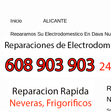
Inicio
ALICANTE
Reparamos Su Electrodomestico En Daya N
R
N
So