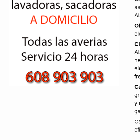
as
A
O
el
Cl
AL
ne
el
fr
Ca
gr
y 
ga
Ca
ef