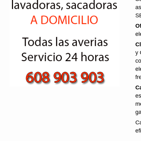
as
S
O
el
Cl
y 
co
el
fr
Ca
es
me
ga
Ca
ef