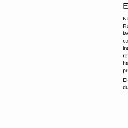
E
Nu
Re
la
co
in
re
he
p
El
du