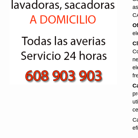
as
C
O
el
Cl
Co
ne
el
fr
Ca
pr
ut
ce
Ca
ef