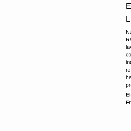
E
L
Nu
Re
la
co
in
re
he
p
El
Fr