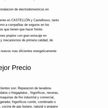
nstalacion de electrodomesticos en
cliente en CASTELLÓN y Castellnovo, tanto
como a compañias de seguros en los
os que tienen que hacer frente.
es propios con gran estocaje en
s y mecanismos de primera calidad, de
 nuevos mas eficientes energeticamente
jor Precio
lientes son: Reparacion de lavadora-
latos o friegaplatos , frigorificos, neveras,
maquinas de frio industrial y comercial,
rigerador, frigorificos combi, combinado o
s, cocina de gas butano, natural o propano