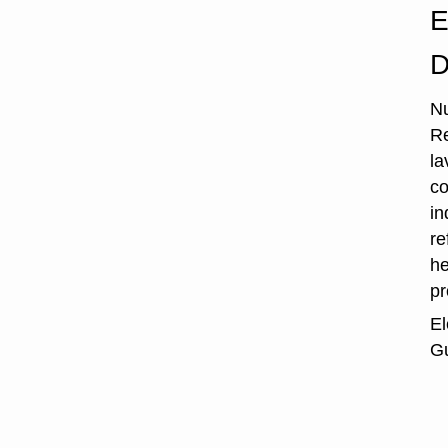
E
D
Nu
Re
la
co
in
re
he
p
El
Gu