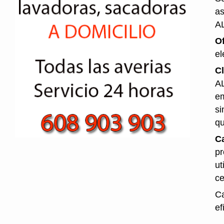
as
A
O
el
Cl
AL
em
si
qu
Ca
pr
ut
ce
Ca
ef